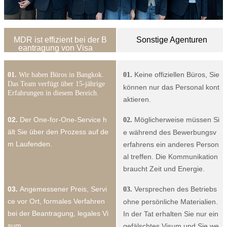
MDR ist effizient bei der B
Sonstige Agenturen
eantragung von Visa
Keine offiziellen Büros, Sie
01.
Wir haben Büros in Bangkok.
01.
Das Team verfügt über 15-jährige
können nur das Personal kont
Erfahrungen in diesem Bereich.
aktieren.
02.
Der One-for-One-Service h
Möglicherweise müssen Si
02.
ält Sie über den Prozess auf de
e während des Bewerbungsv
m Laufenden.
erfahrens ein anderes Person
al treffen. Die Kommunikation
braucht Zeit und Energie.
03.
Angemessener Preis, Servi
Versprechen des Betriebs
03.
ce vor Ort, formales Verfahren
ohne persönliche Materialien.
bei der Beantragung, legales Vi
In der Tat erhalten Sie nur ein
sum
gefälschtes Visum und Sie we