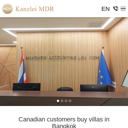
EN
Wir sind Ihr Kammerrat.
Ob der Angeklagte schuldig ist, hängt nicht davon
ab, ob er schuldig ist, sondern ob es Beweise für
seine Schuld gibt.
Canadian customers buy villas in
Bangkok